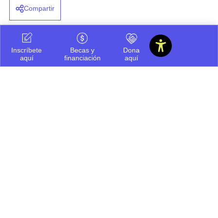
Compartir
Inscríbete
Becas y
Dona
aquí
financiación
aquí
Ayúdanos a ofrecerte
siempre la mejor información.
Cuéntanos que te pareció este
contenido
Regular
Bueno
Por mejorar