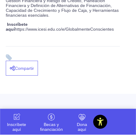
Gestión Financiera y Riesgo de Crédito, Planeación
Financiera y Definición de Alternativas de Financiación,
Capacidad de Crecimiento y Flujo de Caja, y Herramientas
financieras esenciales.
Inscríbete
aquí
https://www.icesi.edu.co/e/GlobalmenteConscientes
Compartir
Ayúdanos a ofrecerte
Inscríbete
Becas y
Dona
siempre la mejor información.
aquí
financiación
aquí