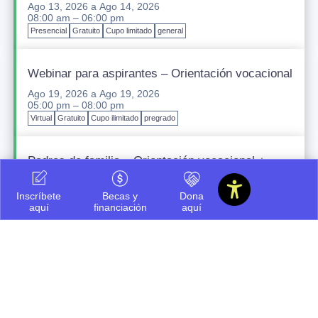
Ago 13, 2026
a
Ago 14, 2026
08:00 am – 06:00 pm
Presencial
Gratuito
Cupo limitado
general
Webinar para aspirantes – Orientación vocacional
Ago 19, 2026
a
Ago 19, 2026
05:00 pm – 08:00 pm
Virtual
Gratuito
Cupo ilimitado
pregrado
Padres de familia – Orientación vocacional +
financiación
Ago 20, 2026
a
Ago 20, 2026
Inscríbete
Becas y
Dona
05:00 pm – 08:00 pm
aquí
financiación
aquí
Presencial
Gratuito
Cupo ilimitado
pregrado
Icesi INNteractiva
Sep 12, 2026
a
Sep 12, 2026
07:30 am – 03:00 pm
Presencial
Gratuito
Cupo ilimitado
pregrado