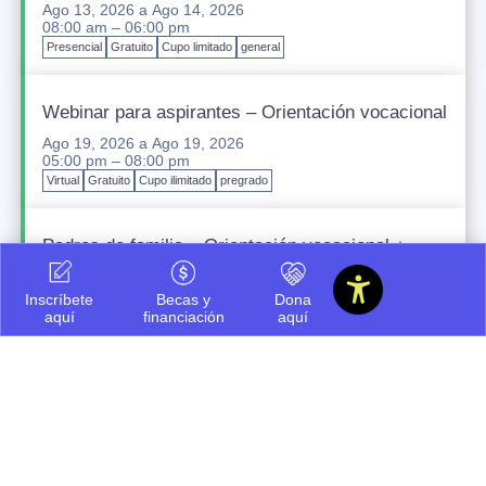
Ago 13, 2026
a
Ago 14, 2026
08:00 am – 06:00 pm
Presencial
Gratuito
Cupo limitado
general
Webinar para aspirantes – Orientación vocacional
Ago 19, 2026
a
Ago 19, 2026
05:00 pm – 08:00 pm
Virtual
Gratuito
Cupo ilimitado
pregrado
Padres de familia – Orientación vocacional +
financiación
Ago 20, 2026
a
Ago 20, 2026
Inscríbete
Becas y
Dona
05:00 pm – 08:00 pm
aquí
financiación
aquí
Presencial
Gratuito
Cupo ilimitado
pregrado
Icesi INNteractiva
Sep 12, 2026
a
Sep 12, 2026
07:30 am – 03:00 pm
Presencial
Gratuito
Cupo ilimitado
pregrado