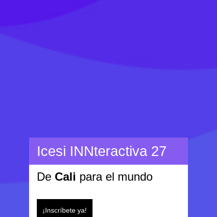
Icesi INNteractiva 27
De
Cali
para el mundo
¡Inscríbete ya!