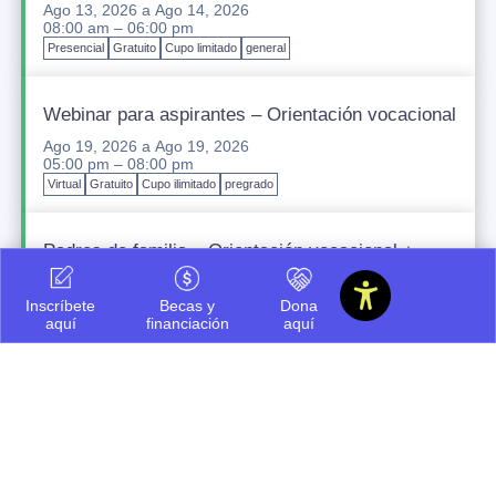
Ago 13, 2026
a
Ago 14, 2026
08:00 am – 06:00 pm
Presencial
Gratuito
Cupo limitado
general
Webinar para aspirantes – Orientación vocacional
Ago 19, 2026
a
Ago 19, 2026
05:00 pm – 08:00 pm
Virtual
Gratuito
Cupo ilimitado
pregrado
Padres de familia – Orientación vocacional +
financiación
Ago 20, 2026
a
Ago 20, 2026
Inscríbete
Becas y
Dona
05:00 pm – 08:00 pm
aquí
financiación
aquí
Presencial
Gratuito
Cupo ilimitado
pregrado
Icesi INNteractiva
Sep 12, 2026
a
Sep 12, 2026
07:30 am – 03:00 pm
Presencial
Gratuito
Cupo ilimitado
pregrado