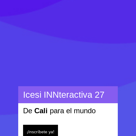
Icesi INNteractiva 27
De
Cali
para el mundo
¡Inscríbete ya!