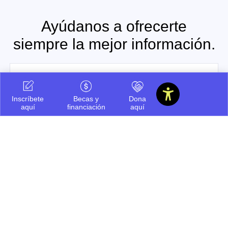
Ayúdanos a ofrecerte
siempre la mejor información.
Cuéntanos que te pareció este
contenido
Inscríbete
Becas y
Dona
aquí
financiación
aquí
Regular
Bueno
Por mejorar
Te puede interesar