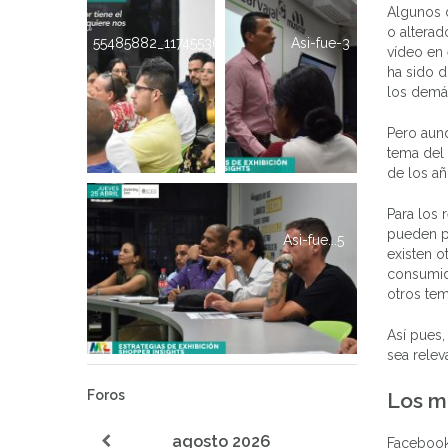
Algunos d
o altera
55485882_1174553612709396_6625895542742319104_
Asi-fue-3
vídeo en
ha sido d
los demá
Pero aunq
tema del
de los añ
Para los 
pueden p
Asi-fue...5
existen o
consumido
otros te
Así pues,
sea relev
Foros
Los m
agosto
2026
Facebook