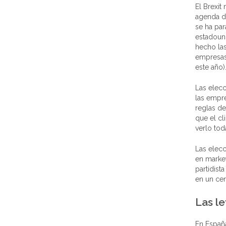
El Brexit
agenda d
se ha par
estadou
hecho las
empresas 
este año)
Las elec
las empr
reglas d
que el c
verlo toda
Las elecc
en marke
partidist
en un cen
Las le
En España