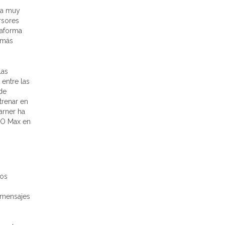
rma muy
rsores
taforma
á más
las
 entre las
 de
trenar en
arner ha
HBO Max en
los
 mensajes