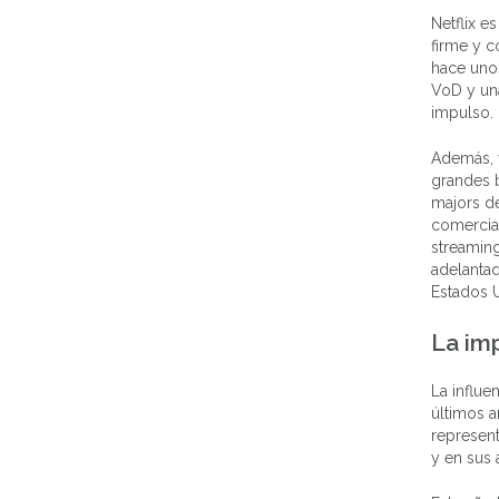
Netflix e
firme y c
hace unos
VoD y una
impulso.
Además, y
grandes b
majors de
comercial
streaming
adelantad
Estados 
La imp
La influe
últimos a
represent
y en sus