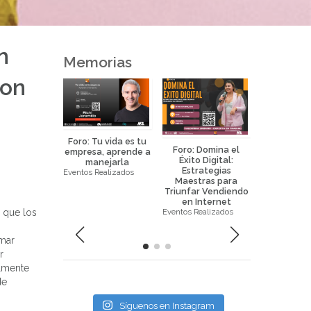
n
Memorias
son
Foro: Tu vida es tu
Foro: Domina el
Foro: La 
empresa, aprende a
Éxito Digital:
Eficaz de 
manejarla
Estrategias
la Prop
Eventos Realizados
eurociencia
Maestras para
Horizo
icada al
Triunfar Vendiendo
Eventos Real
keting y
en Internet
ral science
Eventos Realizados
 que los
ealizados
omar
r
almente
de
Síguenos en Instagram