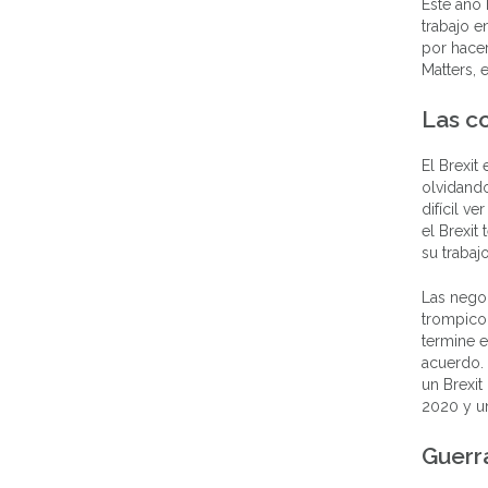
Este año 
trabajo 
por hacer
Matters, 
Las c
El Brexit
olvidand
difícil v
el Brexi
su trabajo
Las negoc
trompicon
termine e
acuerdo. 
un Brexit
2020 y u
Guerra