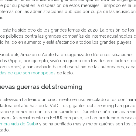
e por su papel en la dispersión de estos mensajes. Tampoco es la ú
blemas con las administraciones públicas por culpa de las acusacio
o.
 este ha sido otro de los grandes temas de 2020. La presión de los 
os públicos contra las grandes compañías de internet acusándolos 
o ha ido en aumento y está afectando a todos los grandes players.
Facebook, Amazon o Apple ha protagonizado diferentes situaciones
as (Apple, por ejemplo, vivió una guerra con los desarrolladores d
omisiones) y han acabado bajo el escrutinio de las autoridades, cad
das de que son monopolios
de facto.
uevas guerras del streaming
 televisión ha tenido un crecimiento en uso vinculado a los confinami
nfadora del año ha sido la VoD. Los gigantes del streaming han gana
lcance y conexión con los consumidores. Durante el año han apareci
layers (especialmente en EEUU) con peso, se han producido descalab
ímera vida de Quibi
) y se ha perfilado más y mejor quiénes son los lí
cado.