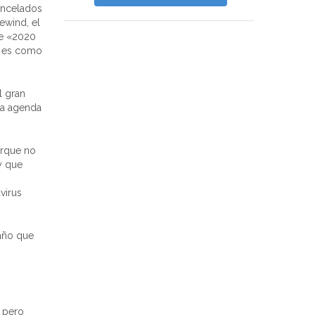
ancelados
ewind, el
ue «2020
o es como
l gran
la agenda
orque no
y que
virus
 año que
 pero