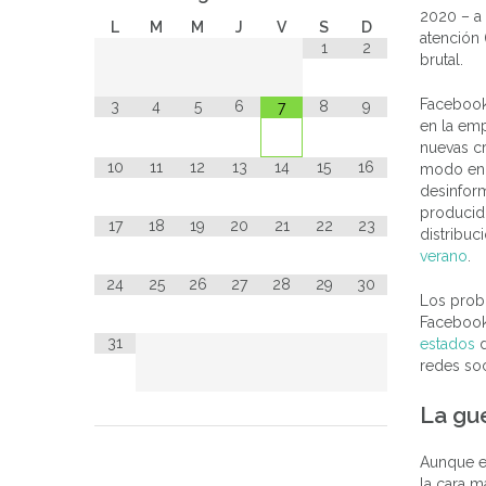
2020 – a
L
M
M
J
V
S
D
atención 
1
2
brutal.
Facebook
3
4
5
6
8
9
7
en la emp
nuevas cr
10
11
12
13
14
15
16
modo en 
desinform
producid
17
18
19
20
21
22
23
distribu
verano
.
24
25
26
27
28
29
30
Los probl
Facebook 
31
estados
d
redes soc
La gu
Aunque e
la cara m