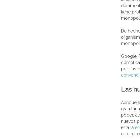
durament
tiene pro
monopoli
De hecho,
organism
monopoli
Google, 
complicad
por sus c
convenci
Las n
Aunque la
gran triu
poder, a
nuevos p
está la
ef
este mer