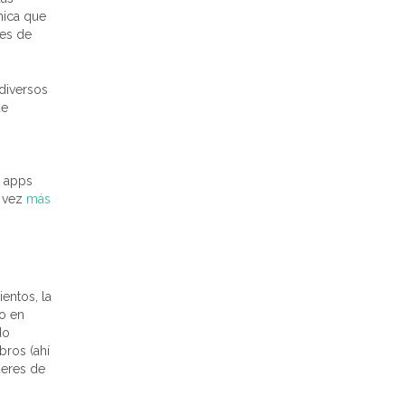
nica que
nes de
diversos
de
e apps
a vez
más
entos, la
do en
do
ros (ahí
deres de