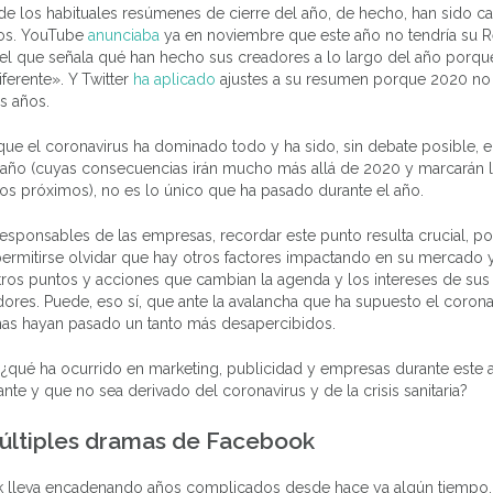
e los habituales resúmenes de cierre del año, de hecho, han sido c
dos. YouTube
anunciaba
ya en noviembre que este año no tendría su R
n
 el que señala qué han hecho sus creadores a lo largo del año porq
iferente». Y Twitter
ha aplicado
ajustes a su resumen porque 2020 n
s años.
ue el coronavirus ha dominado todo y ha sido, sin debate posible, e
 año (cuyas consecuencias irán mucho más allá de 2020 y marcarán 
os próximos), no es lo único que ha pasado durante el año.
responsables de las empresas, recordar este punto resulta crucial, p
ermitirse olvidar que hay otros factores impactando en su mercado 
tros puntos y acciones que cambian la agenda y los intereses de sus
res. Puede, eso sí, que ante la avalancha que ha supuesto el corona
mas hayan pasado un tanto más desapercibidos.
 ¿qué ha ocurrido en marketing, publicidad y empresas durante este
ante y que no sea derivado del coronavirus y de la crisis sanitaria?
últiples dramas de Facebook
 lleva encadenando años complicados desde hace ya algún tiempo,