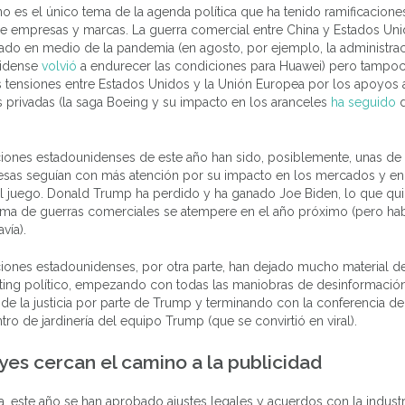
 no es el único tema de la agenda política que ha tenido ramificacione
e empresas y marcas. La guerra comercial entre China y Estados Un
ado en medio de la pandemia (en agosto, por ejemplo, la administra
nidense
volvió
a endurecer las condiciones para Huawei) pero tampoc
 tensiones entre Estados Unidos y la Unión Europea por los apoyos 
privadas (la saga Boeing y su impacto en los aranceles
ha seguido
d
.
ciones estadounidenses de este año han sido, posiblemente, unas de 
esas seguían con más atención por su impacto en los mercados y en
el juego. Donald Trump ha perdido y ha ganado Joe Biden, lo que qu
lima de guerras comerciales se atempere en el año próximo (pero ha
vía).
iones estadounidenses, por otra parte, han dejado mucho material de
ting político, empezando con todas las maniobras de desinformació
a de la justicia por parte de Trump y terminando con la conferencia d
tro de jardinería del equipo Trump (que se convirtió en viral).
yes cercan el camino a la publicidad
, este año se han aprobado ajustes legales y acuerdos con la indust