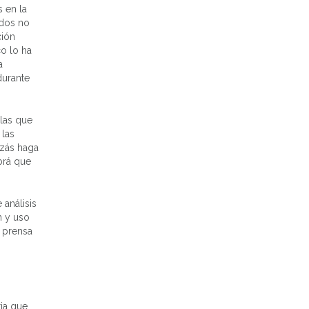
s en la
idos no
ción
o lo ha
a
urante
las que
 las
izás haga
brá que
 análisis
n y uso
e prensa
ria que