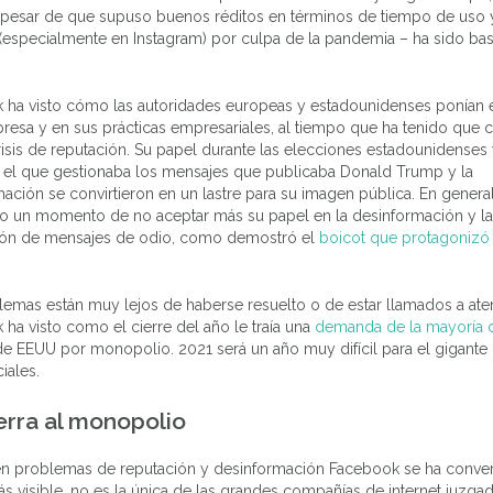
 pesar de que supuso buenos réditos en términos de tiempo de uso 
(especialmente en Instagram) por culpa de la pandemia – ha sido bas
 ha visto cómo las autoridades europeas y estadounidenses ponían 
resa y en sus prácticas empresariales, al tiempo que ha tenido que 
isis de reputación. Su papel durante las elecciones estadounidenses 
el que gestionaba los mensajes que publicaba Donald Trump y la
ación se convirtieron en un lastre para su imagen pública. En general
o un momento de no aceptar más su papel en la desinformación y la
ción de mensajes de odio, como demostró el
boicot que protagonizó
emas están muy lejos de haberse resuelto o de estar llamados a ate
ha visto como el cierre del año le traía una
demanda de la mayoría 
e EEUU por monopolio. 2021 será un año muy difícil para el gigante 
iales.
erra al monopolio
n problemas de reputación y desinformación Facebook se ha conver
ás visible, no es la única de las grandes compañías de internet juzga