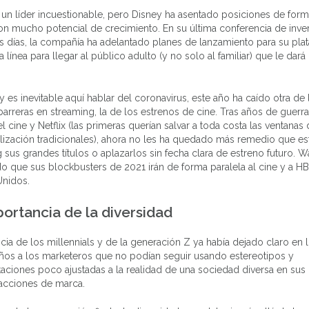
s un líder incuestionable, pero Disney ha asentado posiciones de fo
on mucho potencial de crecimiento. En su última conferencia de inve
 días, la compañía ha adelantado planes de lanzamiento para su pla
 línea para llegar al público adulto (y no solo al familiar) que le dar
 es inevitable aquí hablar del coronavirus, este año ha caído otra de 
arreras en streaming, la de los estrenos de cine. Tras años de guerra
l cine y Netflix (las primeras querían salvar a toda costa las ventanas
ización tradicionales), ahora no les ha quedado más remedio que es
 sus grandes títulos o aplazarlos sin fecha clara de estreno futuro. W
o que sus blockbusters de 2021 irán de forma paralela al cine y a 
Unidos.
ortancia de la diversidad
ncia de los millennials y de la generación Z ya había dejado claro en 
ños a los marketeros que no podían seguir usando estereotipos y
aciones poco ajustadas a la realidad de una sociedad diversa en sus
 acciones de marca.