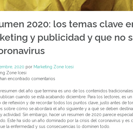
umen 2020: los temas clave e
keting y publicidad y que no 
n
oronavirus
Foro: Identidad
Empresarial, El
iembre, 2020
por
Marketing Zone Icesi
branding define tu
ng Zone Icesi
futuro en los
Foro: N
negocios
han encontrado comentarios
apl
Eventos Realizados
mar
behavio
resumen del año que termina es uno de los contenidos tradicionales
Eventos R
blican cuando se está acabando diciembre. Para los lectores, es un
e reflexión y de recordar todos los puntos clave, justo antes de t
s sobre cómo se abordará el año siguiente y a qué se deben destina
 y actividad. Sin embargo, hacer un resumen de 2020 parece especi
o. Este ha sido un año dominado por la crisis del coronavirus y es 
que la enfermedad y sus consecuencias lo dominen todo.