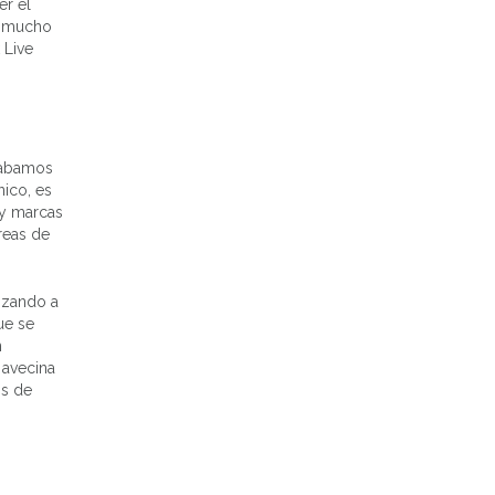
er el
a mucho
 Live
acabamos
ico, es
 y marcas
reas de
nzando a
ue se
n
 avecina
os de