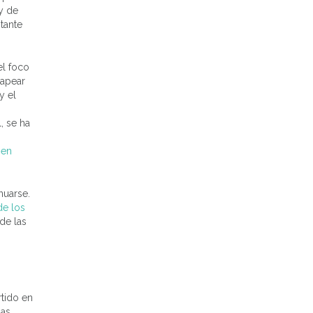
y de
tante
el foco
capear
y el
, se ha
 en
nuarse.
de los
de las
tido en
das