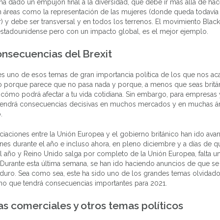
ha dado un empujón final a la diversidad, que debe ir más allá de hac
en áreas como la representación de las mujeres (donde queda todaví
) y debe ser transversal y en todos los terrenos. El movimiento Black
estadounidense pero con un impacto global, es el mejor ejemplo.
onsecuencias del Brexit
 es uno de esos temas de gran importancia política de los que nos 
o porque parece que no pasa nada y porque, a menos que seas britán
er cómo podrá afectar a tu vida cotidiana. Sin embargo, para empresas
t tendrá consecuencias decisivas en muchos mercados y en muchas á
.
iaciones entre la Unión Europea y el gobierno británico han ido ava
es durante el año e incluso ahora, en pleno diciembre y a días de q
l año y Reino Unido salga por completo de la Unión Europea, falta u
Durante esta última semana, se han ido haciendo anuncios de que se
 duro. Sea como sea, este ha sido uno de los grandes temas olvidad
no que tendrá consecuencias importantes para 2021.
s comerciales y otros temas políticos