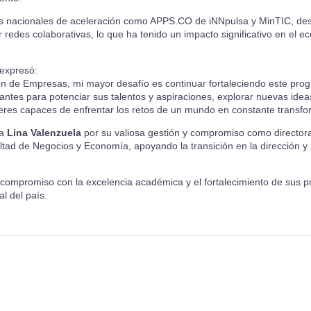
amas nacionales de aceleración como APPS.CO de iNNpulsa y MinTIC, d
 redes colaborativas, lo que ha tenido un impacto significativo en el e
 expresó:
n de Empresas, mi mayor desafío es continuar fortaleciendo este prog
antes para potenciar sus talentos y aspiraciones, explorar nuevas ideas
eres capaces de enfrentar los retos de un mundo en constante transfo
ra
Lina Valenzuela
por su valiosa gestión y compromiso como directora
tad de Negocios y Economía, apoyando la transición en la dirección y 
u compromiso con la excelencia académica y el fortalecimiento de sus p
l del país.