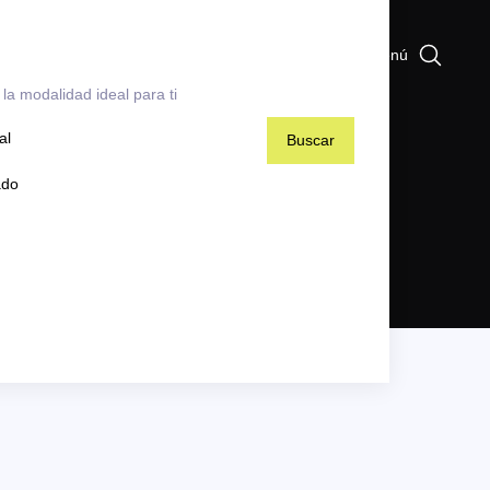
Menú
la modalidad ideal para ti
al
ado