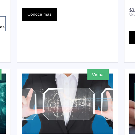
$3
Conoce más
Val
res
n
virtual