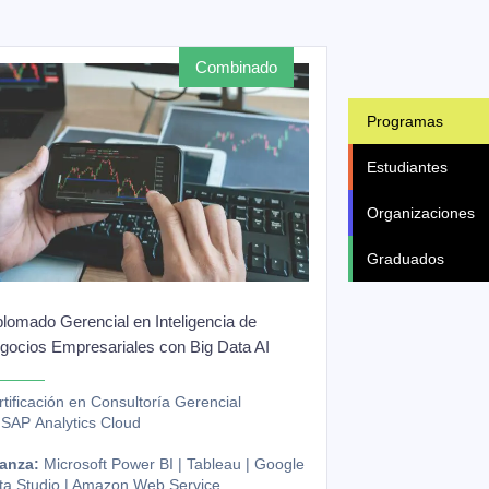
combinado
Programas
Estudiantes
Organizaciones
Graduados
plomado Gerencial en Inteligencia de
gocios Empresariales con Big Data AI
tificación en Consultoría Gerencial
 SAP Analytics Cloud
ianza:
Microsoft Power BI | Tableau | Google
ta Studio | Amazon Web Service