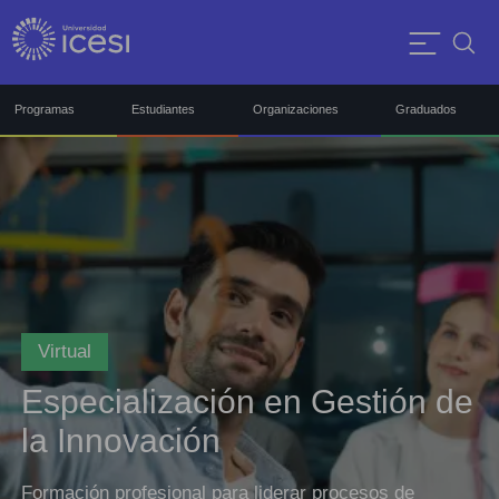
Programas
Estudiantes
Organizaciones
Graduados
Virtual
Especialización en Gestión de
la Innovación
Formación profesional para liderar procesos de