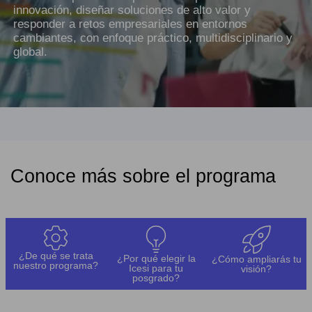
innovación, diseñar soluciones de alto valor y
responder a retos empresariales en entornos
cambiantes, con enfoque práctico, multidisciplinario y
global.
Conoce más sobre el programa
¿De qué se trata
¿Por qué elegir la
¿Cómo ampliarás tu
nuestro programa?
Icesi para tu
visión?
posgrado?