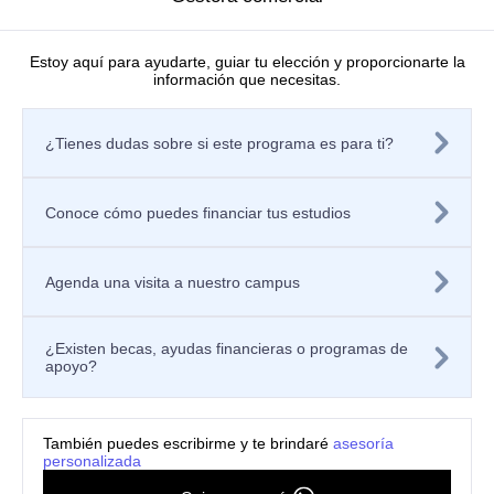
Directorio de investigadores
Nuestras publicaciones
Laboratorios
Estoy aquí para ayudarte, guiar tu elección y proporcionarte la
información que necesitas.
Editorial
Políticas
Tratamiento de datos personales
¿Tienes dudas sobre si este programa es para ti?
Política de privacidad de los sitios web
Aviso de privacidad
Mecanismos o canales de atención
Política de Seguridad de la Información
Conoce cómo puedes financiar tus estudios
Contáctanos
Solicitar información
Registra tu PQRSF
Agenda una visita a nuestro campus
Universidad Icesi, Calle 18 No. 122-135
Pance, Cali – Colombia
Teléfono: +57 (602) 555 2334
¿Existen becas, ayudas financieras o programas de
Celular: +57 300 910 8606
apoyo?
ventanillaunicaicesi@icesi.edu.co
3 semestres
También puedes escribirme y te brindaré
asesoría
personalizada
$13.660.000
Valor del
semestre