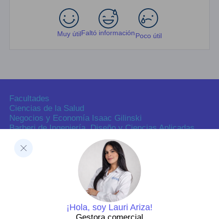
Faltó información
Muy útil
Poco útil
Facultades
Ciencias de la Salud
Negocios y Economía Isaac Gilinski
Barberi de Ingeniería, Diseño y Ciencias Aplicadas
Ciencias Humanas
Decanatura de Innovación Educativa y Fortalecimiento
del PEI
Dirección de Investigaciones
Dirección de investigaciones
Portal de investigación
Grupos y semilleros de investigación
Centros de investigación
¡Hola, soy Lauri Ariza!
Proyectos de investigación
Gestora comercial