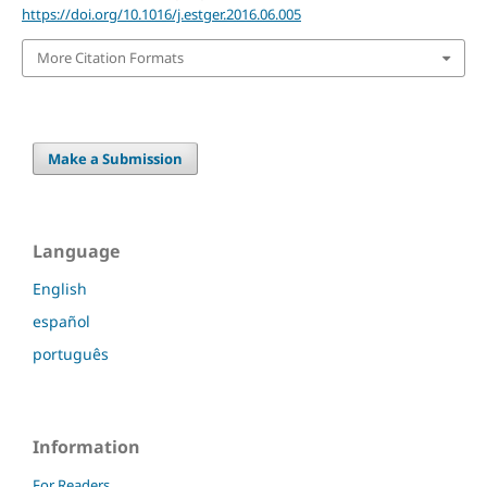
https://doi.org/10.1016/j.estger.2016.06.005
More Citation Formats
Make a Submission
Language
English
español
português
Information
For Readers