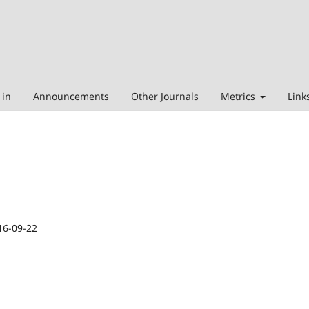
 in
Announcements
Other Journals
Metrics
Link
16-09-22