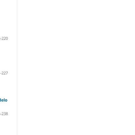
-220
-227
delo
-238