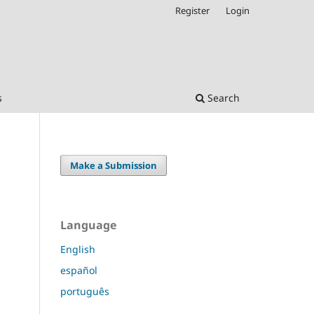
Register
Login
s
Search
Make a Submission
Language
English
español
português