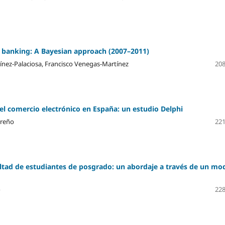
al banking: A Bayesian approach (2007–2011)
tínez-Palaciosa, Francisco Venegas-Martínez
208
el comercio electrónico en España: un estudio Delphi
rreño
221
ltad de estudiantes de posgrado: un abordaje a través de un mo
o
228