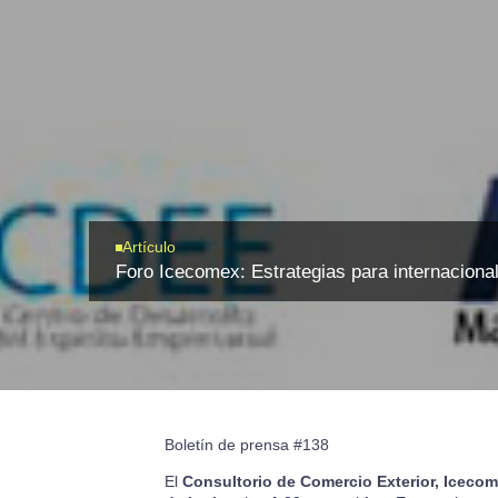
Artículo
Foro Icecomex: Estrategias para internaciona
Boletín de prensa #138
El
Consultorio de Comercio Exterior,
Icecom