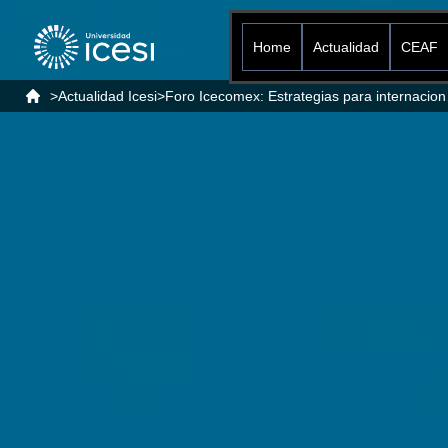
Home
Actualidad
CEAF
>
Actualidad Icesi
>
Foro Ic