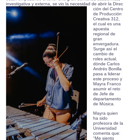
investigativa y externa, se vio la necesidad de abrir la Direc
ción del Centro
de Producción
Creativa 312,
el cual es una
apuesta
regional de
gran
envergadura.
Surge así el
cambio de
roles actual,
dónde Carlos
Andrés Bonilla
pasa a liderar
este proceso y
Mayra Franco
asumir el reto
de Jefe de
departamento
de Música.
Mayra quien
ha sido
profesora de la
Universidad
comenta que:
“Me siento