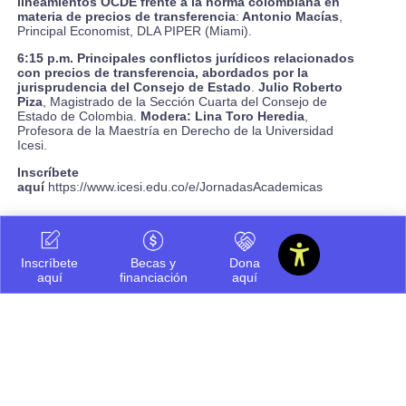
lineamientos OCDE frente a la norma colombiana en
materia de precios de transferencia
:
Antonio Macías
,
Principal Economist, DLA PIPER (Miami).
6:15 p.m.
Principales conflictos jurídicos relacionados
con precios de transferencia, abordados por la
jurisprudencia del Consejo de Estado
.
Julio Roberto
Piza
, Magistrado de la Sección Cuarta del Consejo de
Estado de Colombia.
Modera:
Lina Toro Heredia
,
Profesora de la Maestría en Derecho de la Universidad
Icesi.
Inscríbete
aquí
https://www.icesi.edu.co/e/JornadasAcademicas
Inscríbete
Becas y
Dona
aquí
financiación
aquí
Compartir