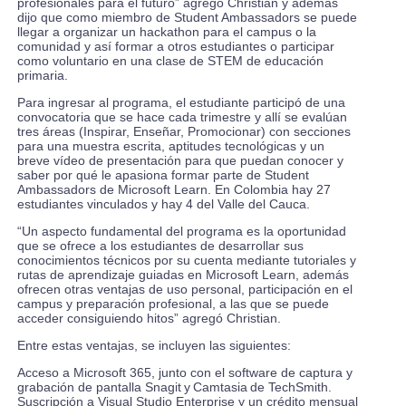
profesionales para el futuro” agregó Christian y además
dijo que como miembro de Student Ambassadors se puede
llegar a organizar un hackathon para el campus o la
comunidad y así formar a otros estudiantes o participar
como voluntario en una clase de STEM de educación
primaria.
Para ingresar al programa, el estudiante participó de una
convocatoria que se hace cada trimestre y allí se evalúan
tres áreas (Inspirar, Enseñar, Promocionar) con secciones
para una muestra escrita, aptitudes tecnológicas y un
breve vídeo de presentación para que puedan conocer y
saber por qué le apasiona formar parte de Student
Ambassadors de Microsoft Learn. En Colombia hay 27
estudiantes vinculados y hay 4 del Valle del Cauca.
“Un aspecto fundamental del programa es la oportunidad
que se ofrece a los estudiantes de desarrollar sus
conocimientos técnicos por su cuenta mediante tutoriales y
rutas de aprendizaje guiadas en Microsoft Learn, además
ofrecen otras ventajas de uso personal, participación en el
campus y preparación profesional, a las que se puede
acceder consiguiendo hitos” agregó Christian.
Entre estas ventajas, se incluyen las siguientes:
Acceso a Microsoft 365, junto con el software de captura y
grabación de pantalla Snagit y Camtasia de TechSmith.
Suscripción a Visual Studio Enterprise y un crédito mensual