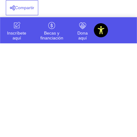
Compartir
Inscríbete
Becas y
Dona
aquí
financiación
aquí
Ayúdanos a ofrecerte
siempre la mejor información.
Cuéntanos que te pareció este
contenido
Regular
Bueno
Por mejorar