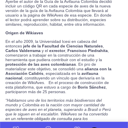
Ayerbe el autor de la
Guía de la Avifauna Colombia
decidió
incluir un código QR en cada especie de aves de la nueva
versión de la guía de la Avifauna Colombia que llevará al
usuario a la página de WikiAves de esa especie. En donde
el lector podrá aprender sobre su distribución, especies
similares, reproducción, hábitat, entre otra información.
Origen de
Wikiaves
En el año 2009, la Universidad Icesi en cabeza del
entonces
jefe de la Facultad de Ciencias Naturales
,
Carlos Valderrama
y el
exrector
,
Francisco Piedrahita
,
comenzaron a trabajar en la construcción de una
herramienta que pudiera contribuir con el estudio y la
protección de las aves colombianas
. En pro de
materializar este objetivo, se consolidó una
alianza con la
Asociación Calidris
, especializada en la
avifauna
nacional
, constituyendo un vínculo que derivaría en la
creación de WikiAves. En el proceso de construcción de
esta plataforma, que estuvo a cargo de
Boris Sánchez
,
participaron más de 25 personas.
“Habitamos uno de los territorios más biodiversos del
mundo y Colombia es la nación con mayor cantidad de
especies de aves en el planeta, superando a Brasil o Perú
que le siguen en el escalafón. WikiAves se ha convertido
en un referente obligado de consulta para los
observadores de aves colombianos”, manifestó
Francisco
Piedrahita Plata
, exrector de la Icesi.