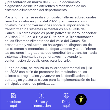
y presentaron en marzo del 2022 un documento
diagnóstico desde las diferentes dimensiones de los
sistemas alimentarios del departamento.
Posteriormente, se realizaron cuatro talleres subregionales
llevados a cabo en junio del 2022 que tuvieron como
objetivo iniciar conversaciones sobre la importancia de
transformar los sistemas alimentarios en el Valle del
Cauca. En estos espacios participativos se logró concertar
la Visión 2032 de la Hoja de Ruta para la Transformación
de los Sistemas Alimentarios del Valle del Cauca. Se
presentaron y validaron los hallazgos del diagnóstico de
los sistemas alimentarios del departamento y se definieron
las acciones integradoras que contribuirán a transitar hacia
sistemas alimentarios regenerativos,motivando la
conformación de coaliciones para lograrlo.
Luego de esto, se realizó un tallerdepartamental en julio
del 2022 con el fin de presentar los resultados de los
talleres subregionales y avanzar en la identificación de
estrategias y actores claves para la implementación de las
principales acciones priorizadas.
El rol de Icesi en el proyecto
“Como Universidad Icesi hacemos parte del grupo gestor y
Inscríbete
Becas y
Dona
estamos convencidos del aporte que por medio de este
aquí
financiación
aquí
proyecto hacemos a la ciudad, región y país. El trabajo
interdisciplinar ha sido y será fundamental para avanzar