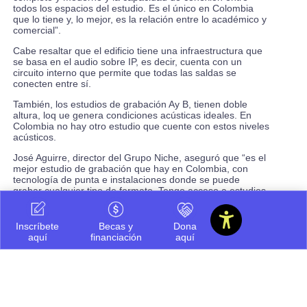
todos los espacios del estudio. Es el único en Colombia
que lo tiene y, lo mejor, es la relación entre lo académico y
comercial”.
Cabe resaltar que el edificio tiene una infraestructura que
se basa en el audio sobre IP, es decir, cuenta con un
circuito interno que permite que todas las saldas se
conecten entre sí.
También, los estudios de grabación Ay B, tienen doble
altura, loq ue genera condiciones acústicas ideales. En
Colombia no hay otro estudio que cuente con estos niveles
acústicos.
José Aguirre, director del Grupo Niche, aseguró que “es el
mejor estudio de grabación que hay en Colombia, con
tecnología de punta e instalaciones donde se puede
grabar cualquier tipo de formato. Tengo acceso a estudios
muy grandes en el mundo, en Miami, Los Angeles y Nueva
York. Cuando llegamos al estudio de Icesi no se siente la
diferente, está a nivel de cualquier estudio mundial”.
Inscríbete
Becas y
Dona
aquí
financiación
aquí
La Universidad Icesi tiene como objetivo formar una
generación de profesionales competentes a la hora de
enfrentarse a los retos de la industria contemporánea, con
los mayores estándares de calidad.
De esta manera, también se trabaja para que la