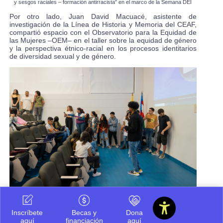
y sesgos raciales – formación antirracista” en el marco de la Semana DEI
Por otro lado, Juan David Macuacé, asistente de
investigación de la Línea de Historia y Memoria del CEAF,
compartió espacio con el Observatorio para la Equidad de
las Mujeres –OEM– en el taller sobre la equidad de género
y la perspectiva étnico-racial en los procesos identitarios
de diversidad sexual y de género.
Juan David Macuacé, Asistente de investigación de la línea Historia y
Memoria del CEAF, realizando, junto al Observatorio para la Equidad de las
Inscríbete
Becas y
Dona
Mujeres (OEM), el taller sobre Equidad de Género y Diversidad Sexual.
aquí
financiación
aquí