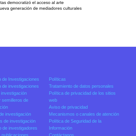
tas democratizó el acceso al arte
ueva generación de mediadores culturales
n de Investigaciones
Políticas
n de investigaciones
Tratamiento de datos personales
 investigación
Política de privacidad de los sitios
 semilleros de
web
ación
Aviso de privacidad
de investigación
Mecanismos o canales de atención
s de investigación
Política de Seguridad de la
o de investigadores
Información
 publicaciones
Contáctanos