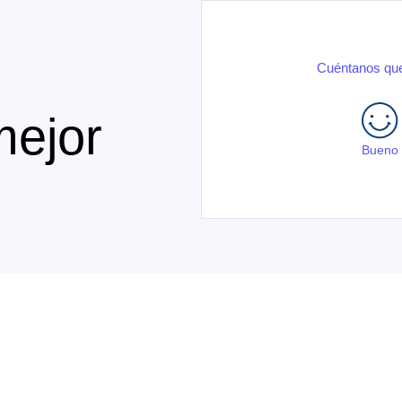
Cuéntanos que
mejor
Bueno
.