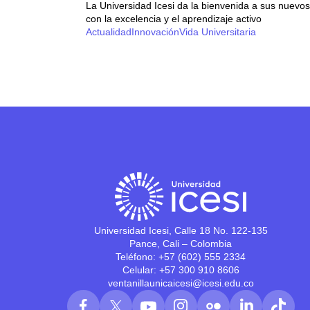
La Universidad Icesi da la bienvenida a sus nuevo
con la excelencia y el aprendizaje activo
Actualidad
Innovación
Vida Universitaria
Universidad Icesi, Calle 18 No. 122-135
Pance, Cali – Colombia
Teléfono: +57 (602) 555 2334
Celular: +57 300 910 8606
ventanillaunicaicesi@icesi.edu.co