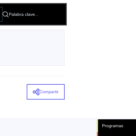
 propone acciones que se enmarcan
Menú
y sustancias psicoactivas.
Compartir
Programas