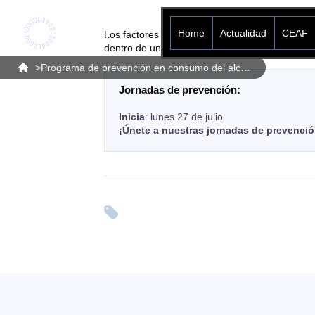
Home
Actualidad
CEAF
Los factores asociados al consumo de alcohol 
dentro de una línea preventiva, que busca gene
>
Programa de prevención en consumo del alcohol y psicoactivos
Jornadas de prevención:
Inicia
: lunes 27 de julio
¡Únete a nuestras jornadas de prevenció