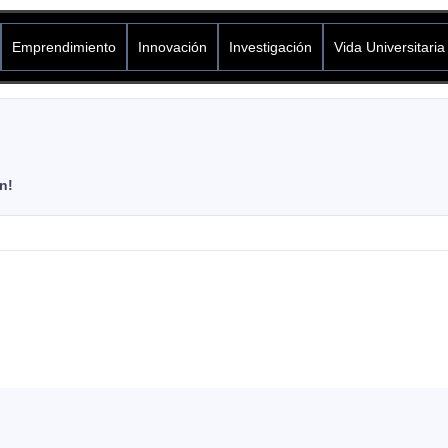
Emprendimiento
Innovación
Investigación
Vida Universitaria
y sustancias psicoactivas son multicausales, por lo cual el programa
rar espacios de reflexión e información acerca del consumo de drogas 
n!