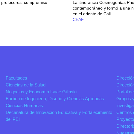
s profesores: compromiso
La itinerancia Cosmogonías Prie
contemporáneo y formó a una n
en el oriente de Cali
CEAF
Facultades
Direcció
Ciencias de la Salud
Direcció
Negocios y Economía Isaac Gilinski
Portal de
Barberi de Ingeniería, Diseño y Ciencias Aplicadas
Grupos y
Ciencias Humanas
investig
Decanatura de Innovación Educativa y Fortalecimiento
Centros 
del PEI
Proyecto
Directori
Nuestras