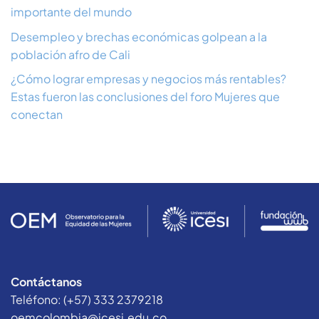
importante del mundo
Desempleo y brechas económicas golpean a la
población afro de Cali
¿Cómo lograr empresas y negocios más rentables?
Estas fueron las conclusiones del foro Mujeres que
conectan
Contáctanos
Teléfono: (+57) 333 2379218
oemcolombia@icesi.edu.co