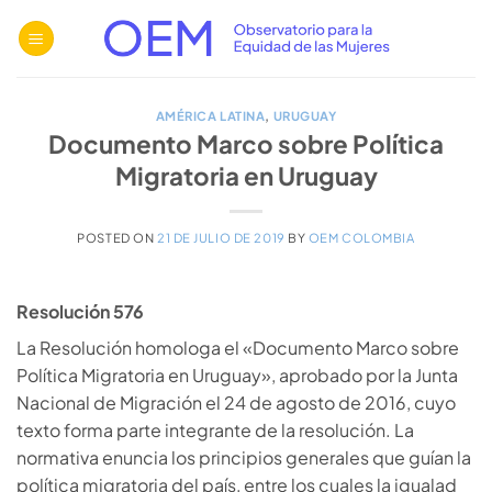
Saltar
al
contenido
AMÉRICA LATINA
,
URUGUAY
Documento Marco sobre Política
Migratoria en Uruguay
POSTED ON
21 DE JULIO DE 2019
BY
OEM COLOMBIA
Resolución 576
La Resolución homologa el «Documento Marco sobre
Política Migratoria en Uruguay», aprobado por la Junta
Nacional de Migración el 24 de agosto de 2016, cuyo
texto forma parte integrante de la resolución. La
normativa enuncia los principios generales que guían la
política migratoria del país, entre los cuales la igualad