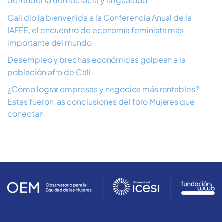
defender la democracia y la igualdad
Cali dio la bienvenida a la Conferencia Anual de la
IAFFE, el encuentro de economía feminista más
importante del mundo
Desempleo y brechas económicas golpean a la
población afro de Cali
¿Cómo lograr empresas y negocios más rentables?
Estas fueron las conclusiones del foro Mujeres que
conectan