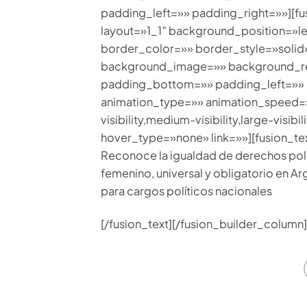
padding_left=»» padding_right=»»][fu
layout=»1_1″ background_position=»l
border_color=»» border_style=»solid
background_image=»» background_re
padding_bottom=»» padding_left=»»
animation_type=»» animation_speed=»
visibility,medium-visibility,large-visi
hover_type=»none» link=»»][fusion_tex
Reconoce la igualdad de derechos polí
femenino, universal y obligatorio en Arg
para cargos políticos nacionales
[/fusion_text][/fusion_builder_column