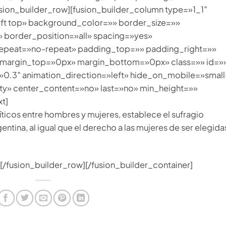
sion_builder_row][fusion_builder_column type=»1_1″
eft top» background_color=»» border_size=»»
» border_position=»all» spacing=»yes»
peat=»no-repeat» padding_top=»» padding_right=»»
 margin_top=»0px» margin_bottom=»0px» class=»» id=»
0.3″ animation_direction=»left» hide_on_mobile=»small
bility» center_content=»no» last=»no» min_height=»»
t]
ticos entre hombres y mujeres, establece el sufragio
entina, al igual que el derecho a las mujeres de ser elegida
][/fusion_builder_row][/fusion_builder_container]