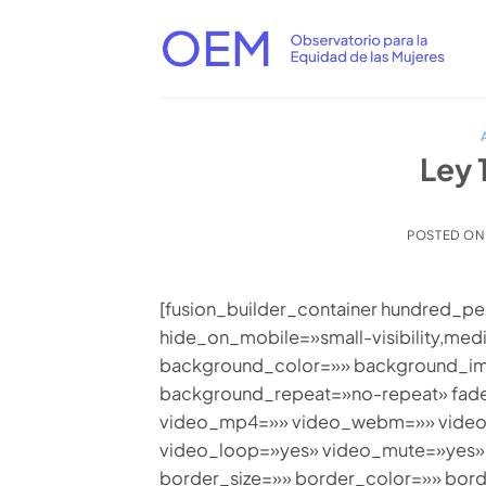
Saltar
al
contenido
Ley 
POSTED O
[fusion_builder_container hundred_
hide_on_mobile=»small-visibility,medium
background_color=»» background_im
background_repeat=»no-repeat» fade
video_mp4=»» video_webm=»» video_
video_loop=»yes» video_mute=»yes»
border_size=»» border_color=»» bor