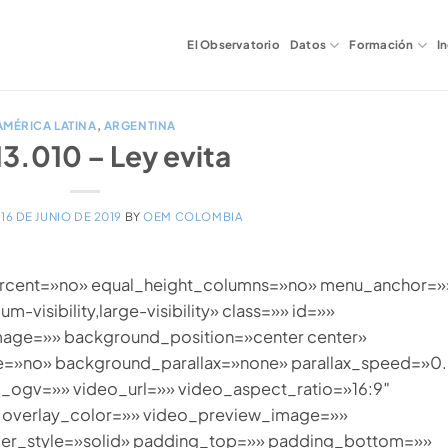
El Observatorio
Datos
Formación
I
AMÉRICA LATINA
,
ARGENTINA
13.010 – Ley evita
N
16 DE JUNIO DE 2019
BY
OEM COLOMBIA
percent=»no» equal_height_columns=»no» menu_anchor=»
-visibility,large-visibility» class=»» id=»»
age=»» background_position=»center center»
=»no» background_parallax=»none» parallax_speed=»0.
ogv=»» video_url=»» video_aspect_ratio=»16:9″
 overlay_color=»» video_preview_image=»»
der_style=»solid» padding_top=»» padding_bottom=»»