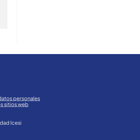
 datos personales
os sitios web
dad Icesi