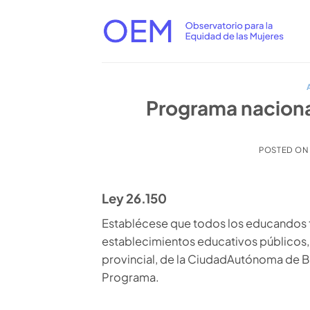
Saltar
al
contenido
Programa naciona
POSTED O
Ley 26.150
Establécese que todos los educandos ti
establecimientos educativos públicos, d
provincial, de la CiudadAutónoma de B
Programa.