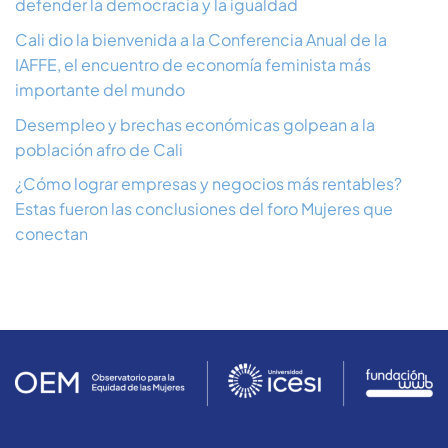
defender la democracia y la igualdad
Cali dio la bienvenida a la Conferencia Anual de la
IAFFE, el encuentro de economía feminista más
importante del mundo
Desempleo y brechas económicas golpean a la
población afro de Cali
¿Cómo lograr empresas y negocios más rentables?
Estas fueron las conclusiones del foro Mujeres que
conectan