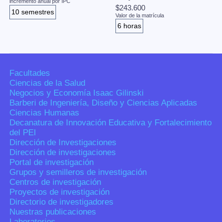
incremento anual por IPC
$243.600
10 semestres
Valor de la matrícula
6 horas
Facultades
Ciencias de la Salud
Negocios y Economía Isaac Gilinski
Barberi de Ingeniería, Diseño y Ciencias Aplicadas
Ciencias Humanas
Decanatura de Innovación Educativa y Fortalecimiento
del PEI
Dirección de Investigaciones
Dirección de investigaciones
Portal de investigación
Grupos y semilleros de investigación
Centros de investigación
Proyectos de investigación
Directorio de investigadores
Nuestras publicaciones
Laboratorios