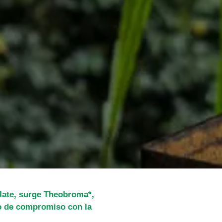
olate, surge Theobroma*,
o de compromiso con la