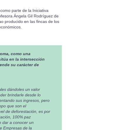
como parte de la Iniciativa
rofesora Ángela Gil Rodríguez de
ao producido en las fincas de los
 económicos.
broma, como una
itúa en la intersección
iende su carácter de
rales dándoles un valor
der brindarle desde lo
mentando sus ingresos, pero
mpo que son el
vel de deforestación, es por
stación, 100% paz
n dar a conocer un
de Empresas de la