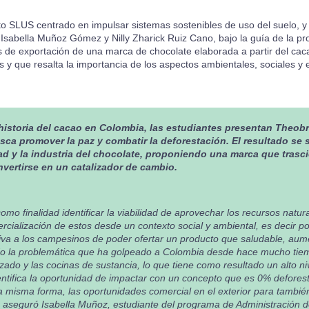
to SLUS centrado en impulsar sistemas sostenibles de uso del suelo, y 
Isabella Muñoz Gómez y Nilly Zharick Ruiz Cano, bajo la guía de la p
es de exportación de una marca de chocolate elaborada a partir del cac
as y que resalta la importancia de los aspectos ambientales, sociales y
 historia del cacao en Colombia, las estudiantes presentan Theo
ca promover la paz y combatir la deforestación. El resultado se s
dad y la industria del chocolate, proponiendo una marca que trasc
vertirse en un catalizador de cambio.
como finalidad identificar la viabilidad de aprovechar los recursos natu
cialización de estos desde un contexto social y ambiental, es decir po
ativa a los campesinos de poder ofertar un producto que saludable, au
do la problemática que ha golpeado a Colombia desde hace mucho tie
ado y las cocinas de sustancia, lo que tiene como resultado un alto ni
entifica la oportunidad de impactar con un concepto que es 0% defore
 misma forma, las oportunidades comercial en el exterior para tambié
, aseguró Isabella Muñoz, estudiante del programa de Administración 