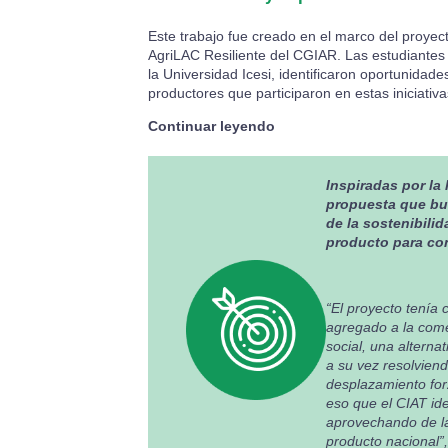
Este trabajo fue creado en el marco del proyec
AgriLAC Resiliente del CGIAR. Las estudiantes 
la Universidad Icesi, identificaron oportunidad
productores que participaron en estas iniciativ
:
Continuar leyendo
Theobroma:
Una
propuesta
Inspiradas por la
de
propuesta que bus
chocolate
de la sostenibili
con
producto para con
“Cacao
Colombiano
100%
“El proyecto tenía 
Paz
agregado a la comer
y
social, una altern
0%
a su vez resolvien
deforestación”
desplazamiento forz
eso que el CIAT id
aprovechando de la
producto nacional”