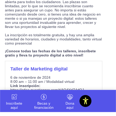
abierta para todos los ciudadanos. Las plazas son
limitadas, por lo que se recomienda inscribirse cuanto
antes para asegurar un cupo. No importa si estás
comenzando desde cero, si tienes una idea de negocio en
mente o si ya manejas un proyecto digital: estos talleres
son una oportunidad invaluable para aprender, crecer y
llevar tus proyectos al siguiente nivel.
La inscripción es totalmente gratuita, y hay una amplia
variedad de horarios, ciudades y modalidades, tanto virtual
como presencial
¡Conoce todas las fechas de los talleres, inscríbete
gratis y lleva tu proyecto digital a otro nivel!
Taller de Marketing digital
6 de noviembre de 2024
8:00 am – 11:00 am / Modalidad virtual
Link inscripción:
https://cdee.questionpro.com/t/AQ4YdZ4dQJ
Inscríbete
Becas y
Dona
aquí
financiación
aquí
Taller de Modelo de negocio digital