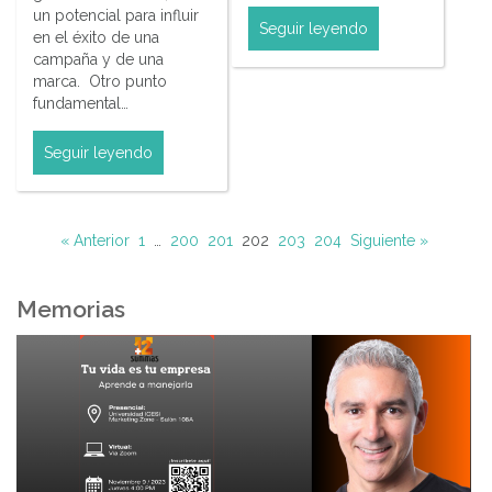
un potencial para influir
Seguir leyendo
en el éxito de una
campaña y de una
marca. Otro punto
fundamental…
Seguir leyendo
« Anterior
1
…
200
201
202
203
204
Siguiente »
Memorias