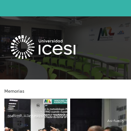
Memorias
55481558_1174553519376072_256666257766481920_n
Asi-fue...5