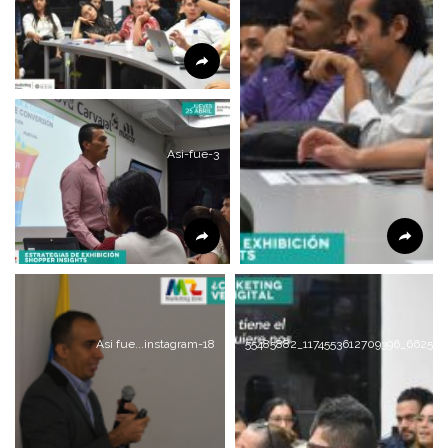
Asi-fue-3
Asi fue...instagram-18
55485882_1174553612709396_662589