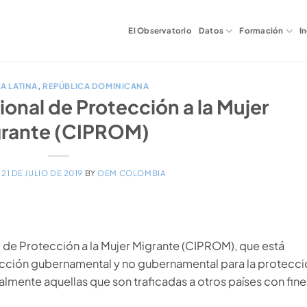
El Observatorio
Datos
Formación
I
A LATINA
,
REPÚBLICA DOMINICANA
onal de Protección a la Mujer
rante (CIPROM)
N
21 DE JULIO DE 2019
BY
OEM COLOMBIA
l de Protección a la Mujer Migrante (CIPROM), que está
acción gubernamental y no gubernamental para la protecci
lmente aquellas que son traficadas a otros países con fine