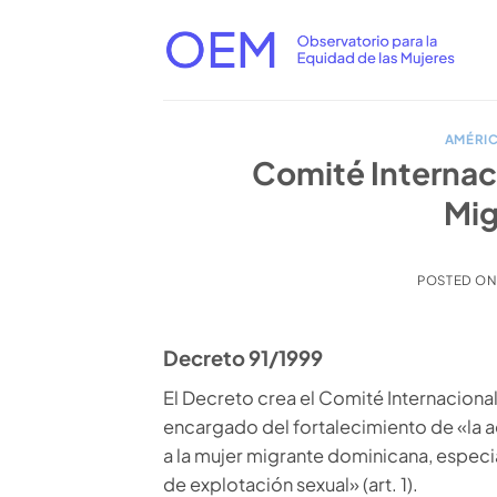
Saltar
al
contenido
AMÉRIC
Comité Internaci
Mig
POSTED O
Decreto 91/1999
El Decreto crea el Comité Internaciona
encargado del fortalecimiento de «la 
a la mujer migrante dominicana, especia
de explotación sexual» (art. 1).