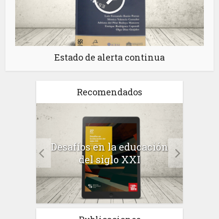
Estado de alerta continua
Recomendados
a el
Desafíos en la educación
Salu
 en
del siglo XXI
 el