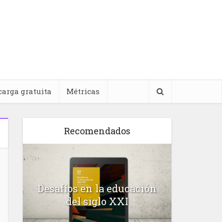
carga gratuita
Métricas
Recomendados
l
Desafíos en la educación
Salud m
n
del siglo XXI