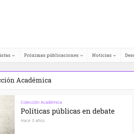
istas
Próximas públicaciones
Noticias
Des
cción Académica
Regímenes de
Colección Académica
teracciones
antinegritud y
Políticas públicas en debate
cológicas entre
movimientos contra e
s medicinales y
racismo antinegro e
Hace 3 años
dicamentos
América Latina y el