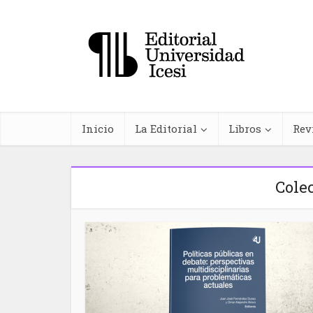
Inicio
La Editorial
Libros
Rev
Cole
In
farma
planta
me