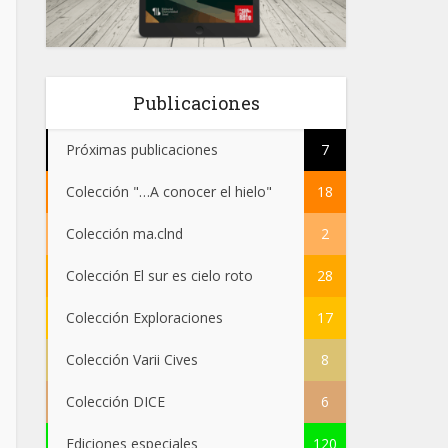
Publicaciones
Próximas publicaciones
7
Colección "…A conocer el hielo"
18
Colección ma.clnd
2
Colección El sur es cielo roto
28
Colección Exploraciones
17
Colección Varii Cives
8
Colección DICE
6
Ediciones especiales
120