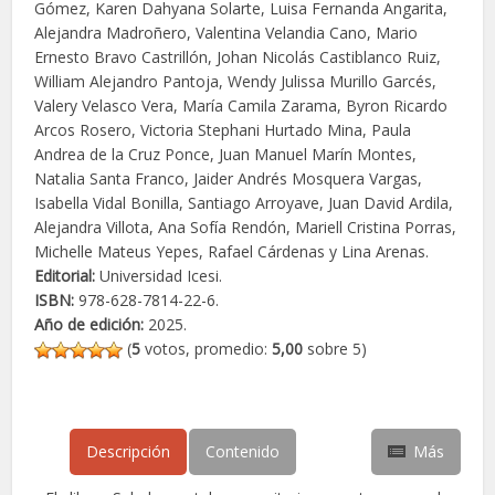
Gómez, Karen Dahyana Solarte, Luisa Fernanda Angarita,
Alejandra Madroñero, Valentina Velandia Cano, Mario
Ernesto Bravo Castrillón, Johan Nicolás Castiblanco Ruiz,
William Alejandro Pantoja, Wendy Julissa Murillo Garcés,
Valery Velasco Vera, María Camila Zarama, Byron Ricardo
Arcos Rosero, Victoria Stephani Hurtado Mina, Paula
Andrea de la Cruz Ponce, Juan Manuel Marín Montes,
Natalia Santa Franco, Jaider Andrés Mosquera Vargas,
Isabella Vidal Bonilla, Santiago Arroyave, Juan David Ardila,
Alejandra Villota, Ana Sofía Rendón, Mariell Cristina Porras,
Michelle Mateus Yepes, Rafael Cárdenas y Lina Arenas.
Editorial:
Universidad Icesi.
ISBN:
978-628-7814-22-6.
Año de edición:
2025.
(
5
votos, promedio:
5,00
sobre 5)
Descripción
Contenido
Más