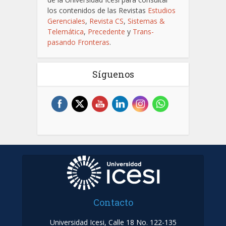
los contenidos de las Revistas
Estudios
Gerenciales
,
Revista CS
,
Sistemas &
Telemática
,
Precedente
y
Trans-
pasando Fronteras
.
Síguenos
Contacto
Universidad Icesi, Calle 18 No. 122-135