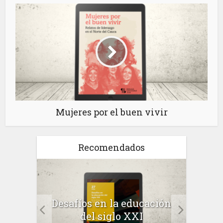
Mujeres por el buen vivir
Recomendados
Ét
 como
Desafíos en la educación
inte
te
del siglo XXI