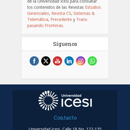
de la Universidad Icesi para consultar
los contenidos de las Revistas
Estudios
Gerenciales
,
Revista CS
,
Sistemas &
Telemática
,
Precedente
y
Trans-
pasando Fronteras
.
Síguenos
Contacto
Universidad Icesi, Calle 18 No. 122-135