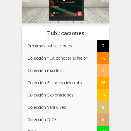
 el
Publicaciones
Próximas publicaciones
7
Colección "…A conocer el hielo"
18
Colección ma.clnd
2
Colección El sur es cielo roto
28
Colección Exploraciones
17
Colección Varii Cives
8
Colección DICE
6