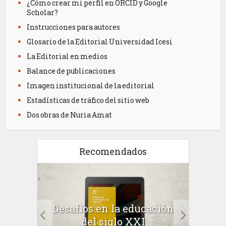
¿Cómo crear mi perfil en ORCID y Google
Scholar?
Instrucciones para autores
Glosario de la Editorial Universidad Icesi
La Editorial en medios
Balance de publicaciones
Imagen institucional de la editorial
Estadísticas de tráfico del sitio web
Dos obras de Nuria Amat
Recomendados
a el
Desafíos en la educación
Salu
 en
del siglo XXI