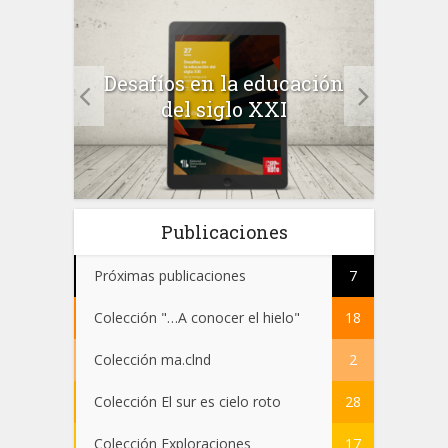
a el
Desafíos en la educación
Salu
 en
del siglo XXI
 el
Publicaciones
Próximas publicaciones
7
Colección "…A conocer el hielo"
18
Colección ma.clnd
2
Colección El sur es cielo roto
28
Colección Exploraciones
17