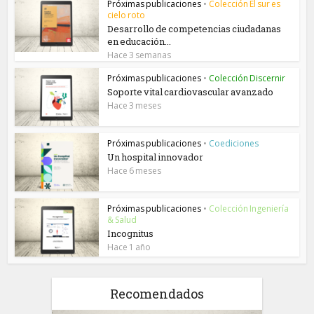
Próximas publicaciones
•
Colección El sur es
cielo roto
Desarrollo de competencias ciudadanas
en educación...
Hace 3 semanas
Próximas publicaciones
•
Colección Discernir
Soporte vital cardiovascular avanzado
Hace 3 meses
Próximas publicaciones
•
Coediciones
Un hospital innovador
Hace 6 meses
Próximas publicaciones
•
Colección Ingeniería
& Salud
Incognitus
Hace 1 año
Recomendados