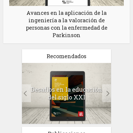
Avances en la aplicación de la
ingeniería a la valoración de
personas con la enfermedad de
Parkinson
Recomendados
a el
Desafíos en la educación
Salu
 en
del siglo XXI
 el