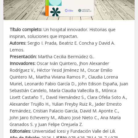
Título completo:
Un hospital innovador. Historias que
inspiran, soluciones que impactan.
Autores:
Sergio I. Prada, Beatriz E. Concha y David A.
Lemos.
Presentación:
Martha Cecilia Bermúdez G..
Innovadores:
Oscar Iván Quintero, Jhon Alexander
Rodríguez V., Héctor Yesid Jiménez M., Oscar Emilio
Quintero M., Martha Viviana Ramos P., Claudia Lorena
Muriel, Leonardo Fabio García D., John Edison España, Juan
Sebastián Candelo, María Claudia Vallecilla B., Mónica
Lisett Castaño T., David Hernández S., Clara Ofelia Soto A.,
Alexander Trujillo H., Yulian Freyby Ruiz R., Jader Ernesto
Fernández, Cristian Palacio García, David M. Aponte C.,
John Jairo Echeverry M., Albaro José Nieto C., Ana María
Granados S. y Juan Felipe Orejuela Z.
Editoriales:
Universidad Icesi y Fundación Valle del Lili.
Año de Edición:
2026 |
ISBN:
978-628-7814-25-7 / 978-