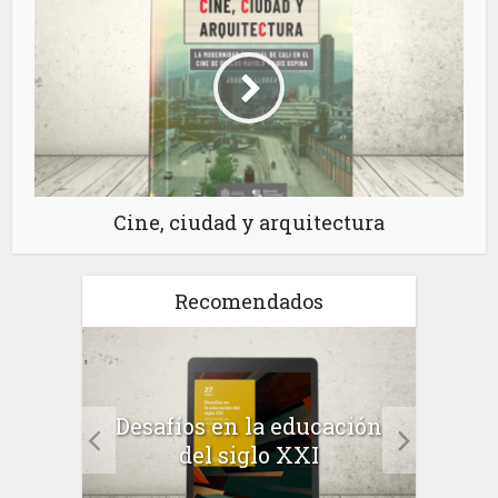
Cine, ciudad y arquitectura
Recomendados
a el
Desafíos en la educación
Salu
 en
del siglo XXI
 el