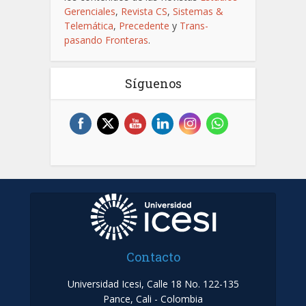
Gerenciales
,
Revista CS
,
Sistemas &
Telemática
,
Precedente
y
Trans-
pasando Fronteras
.
Síguenos
Contacto
Universidad Icesi, Calle 18 No. 122-135
Pance, Cali - Colombia