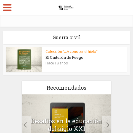
Guerra civil
Colección "...A conocer el hielo"
El Cinturón de Fuego
Hace 18 años
Recomendados
a el
Desafíos en la educación
Salu
 en
del siglo XXI