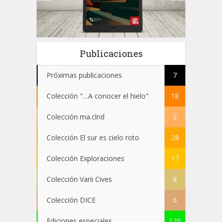
 el
Publicaciones
Próximas publicaciones
7
Colección "…A conocer el hielo"
18
Colección ma.clnd
2
Colección El sur es cielo roto
28
Colección Exploraciones
17
Colección Varii Cives
8
Colección DICE
6
Ediciones especiales
120