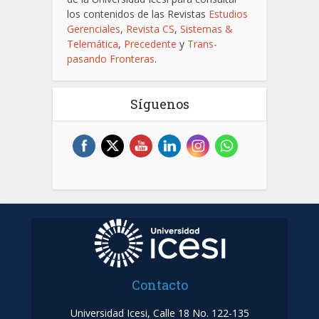
los contenidos de las Revistas
Estudios
Gerenciales
,
Revista CS
,
Sistemas &
Telemática
,
Precedente
y
Trans-
pasando Fronteras
.
Síguenos
Contacto
Universidad Icesi, Calle 18 No. 122-135