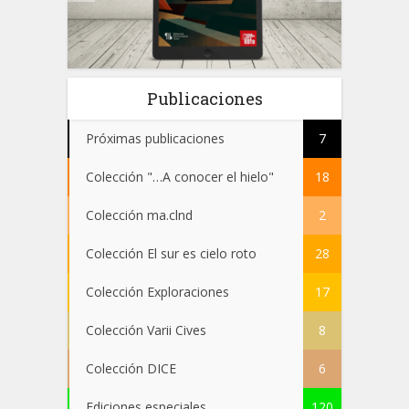
 el
Publicaciones
Próximas publicaciones
7
Colección "…A conocer el hielo"
18
Colección ma.clnd
2
Colección El sur es cielo roto
28
Colección Exploraciones
17
Colección Varii Cives
8
Colección DICE
6
Ediciones especiales
120