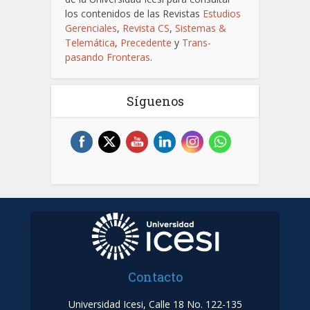
los contenidos de las Revistas
Estudios
Gerenciales
,
Revista CS
,
Sistemas &
Telemática
,
Precedente
y
Trans-
pasando Fronteras
.
Síguenos
Contacto
Universidad Icesi, Calle 18 No. 122-135