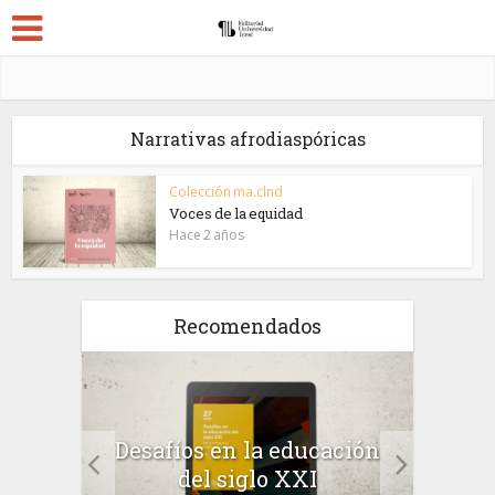
Narrativas afrodiaspóricas
Colección ma.clnd
Voces de la equidad
Hace 2 años
Recomendados
a el
Desafíos en la educación
Salu
 en
del siglo XXI