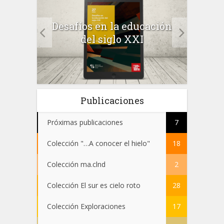
a el
Desafíos en la educación
Salu
 en
del siglo XXI
 el
Publicaciones
Próximas publicaciones
7
Colección "…A conocer el hielo"
18
Colección ma.clnd
2
Colección El sur es cielo roto
28
Colección Exploraciones
17