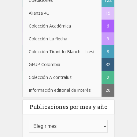
Coediciones
122
Alianza 4U
15
Colección Académica
6
Colección La flecha
9
Colección Tirant lo Blanch – Icesi
8
GEUP Colombia
32
Colección A contraluz
2
Información editorial de interés
26
Publicaciones por mes y año