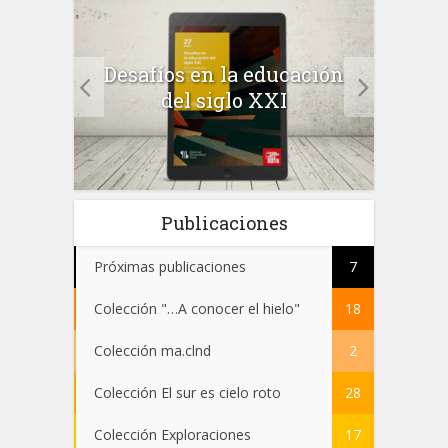
a el
Desafíos en la educación
Salu
 en
del siglo XXI
 el
Publicaciones
Próximas publicaciones
7
Colección "…A conocer el hielo"
18
Colección ma.clnd
2
Colección El sur es cielo roto
28
Colección Exploraciones
17