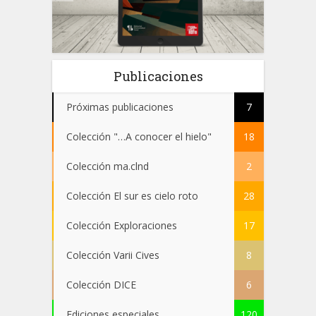
 el
Publicaciones
Próximas publicaciones
7
Colección "…A conocer el hielo"
18
Colección ma.clnd
2
Colección El sur es cielo roto
28
Colección Exploraciones
17
Colección Varii Cives
8
Colección DICE
6
Ediciones especiales
120