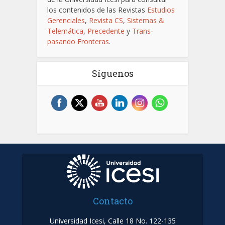
los contenidos de las Revistas
Estudios
Gerenciales
,
Revista CS
,
Sistemas &
Telemática
,
Precedente
y
Trans-
pasando Fronteras
.
Síguenos
Contacto
Universidad Icesi, Calle 18 No. 122-135