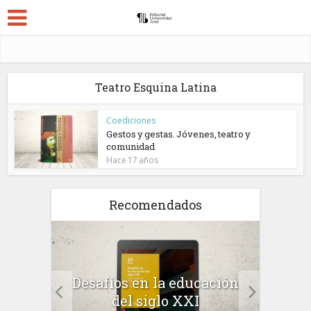
Teatro Esquina Latina
Coediciones
Gestos y gestas. Jóvenes, teatro y
comunidad
Hace 17 años
Recomendados
a el
Desafíos en la educación
Salu
 en
del siglo XXI