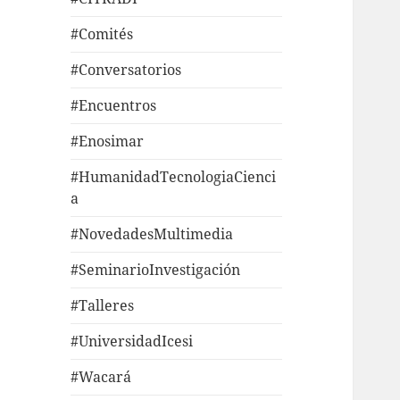
#Comités
#Conversatorios
#Encuentros
#Enosimar
#HumanidadTecnologiaCienci
a
#NovedadesMultimedia
#SeminarioInvestigación
#Talleres
#UniversidadIcesi
#Wacará