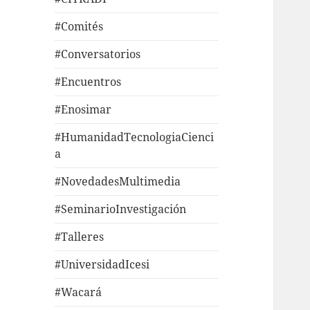
#Comités
#Conversatorios
#Encuentros
#Enosimar
#HumanidadTecnologiaCienci
a
#NovedadesMultimedia
#SeminarioInvestigación
#Talleres
#UniversidadIcesi
#Wacará