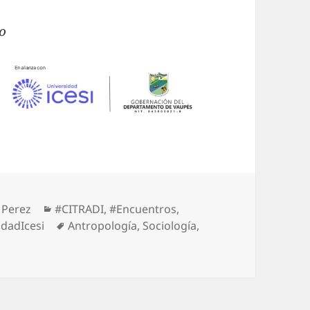
ño
 Perez
#CITRADI
,
#Encuentros
,
idadIcesi
Antropología
,
Sociología
,