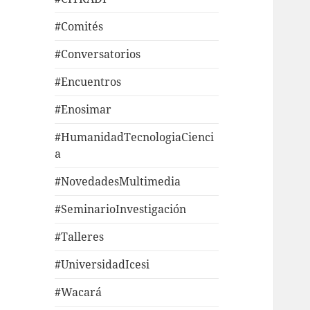
#Comités
#Conversatorios
#Encuentros
#Enosimar
#HumanidadTecnologiaCienci
a
#NovedadesMultimedia
#SeminarioInvestigación
#Talleres
#UniversidadIcesi
#Wacará