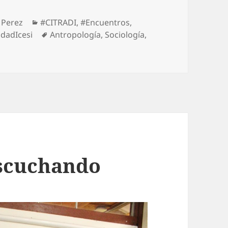
 Perez
#CITRADI
,
#Encuentros
,
idadIcesi
Antropología
,
Sociología
,
escuchando