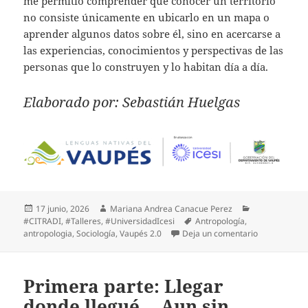
me permitió comprender que conocer un territorio
no consiste únicamente en ubicarlo en un mapa o
aprender algunos datos sobre él, sino en acercarse a
las experiencias, conocimientos y perspectivas de las
personas que lo construyen y lo habitan día a día.
Elaborado por: Sebastián Huelgas
17 junio, 2026
Mariana Andrea Canacue Perez
#CITRADI
,
#Talleres
,
#UniversidadIcesi
Antropología
,
antropologia
,
Sociología
,
Vaupés 2.0
Deja un comentario
Primera parte: Llegar
donde llegué… Aun sin