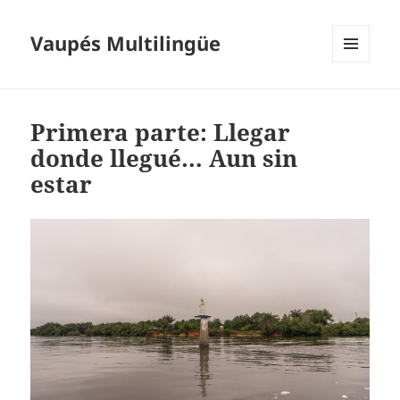
Vaupés Multilingüe
MENÚ
Y
WIDGETS
Primera parte: Llegar
donde llegué… Aun sin
estar