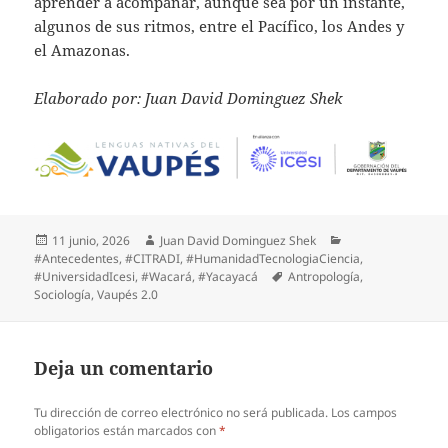
aprender a acompañar, aunque sea por un instante,
algunos de sus ritmos, entre el Pacífico, los Andes y
el Amazonas.
Elaborado por: Juan David Dominguez Shek
11 junio, 2026
Juan David Dominguez Shek
#Antecedentes
,
#CITRADI
,
#HumanidadTecnologiaCiencia
,
#UniversidadIcesi
,
#Wacará
,
#Yacayacá
Antropología
,
Sociología
,
Vaupés 2.0
Deja un comentario
Tu dirección de correo electrónico no será publicada.
Los campos
obligatorios están marcados con
*